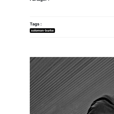
Tags :
solomon-burke