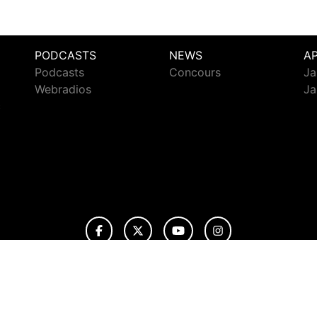
PODCASTS
NEWS
A
Podcasts
Concours
Ja
Webradios
Ja
c
© 2026 Jazz Radio Tous droits réservés.
ignaler un contenu
-
Mentions légales
-
Politique de cookies
-
Conta