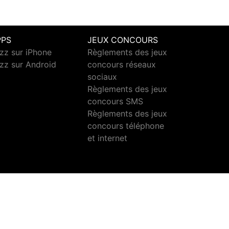
PPS
JEUX CONCOURS
zz sur iPhone
Règlements des jeux
zz sur Android
concours réseaux
sociaux
Règlements des jeux
concours SMS
Règlements des jeux
concours téléphone
et internet
ct