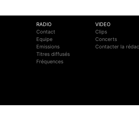
RADIO
VIDEO
Contact
Clips
Equipe
Concerts
Emissions
Contacter la réda
Titres diffusés
Fréquences
S