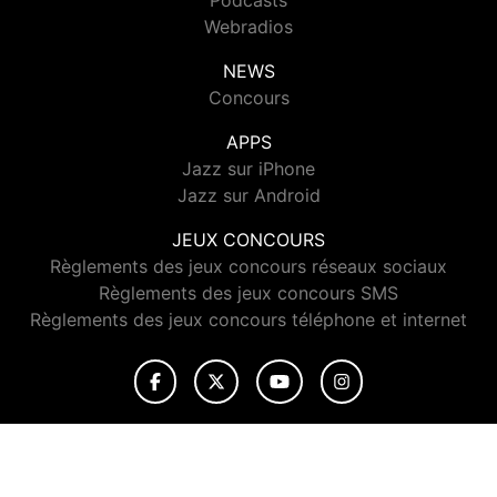
Podcasts
Webradios
NEWS
Concours
APPS
Jazz sur iPhone
Jazz sur Android
JEUX CONCOURS
Règlements des jeux concours réseaux sociaux
Règlements des jeux concours SMS
Règlements des jeux concours téléphone et internet
© 2026 Jazz Radio Tous droits réservés.