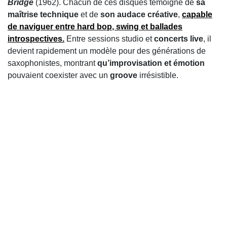
Bridge
(1962). Chacun de ces disques témoigne de
sa
maîtrise technique
et de
son audace créative
,
capable
de naviguer entre
hard bop
,
swing
et ballades
introspectives.
Entre sessions studio et
concerts live
, il
devient rapidement un modèle pour des générations de
saxophonistes, montrant
qu’improvisation et émotion
pouvaient coexister avec un
groove
irrésistible.