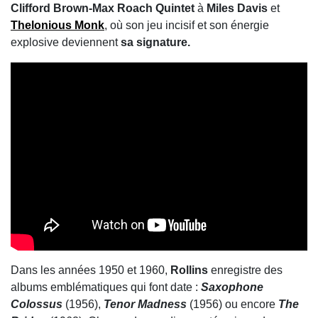
Clifford Brown-Max Roach Quintet
à
Miles Davis
et
Thelonious Monk
, où son jeu incisif et son énergie
explosive deviennent
sa signature.
Dans les années 1950 et 1960,
Rollins
enregistre des
albums emblématiques qui font date :
Saxophone
Colossus
(1956),
Tenor Madness
(1956) ou encore
The