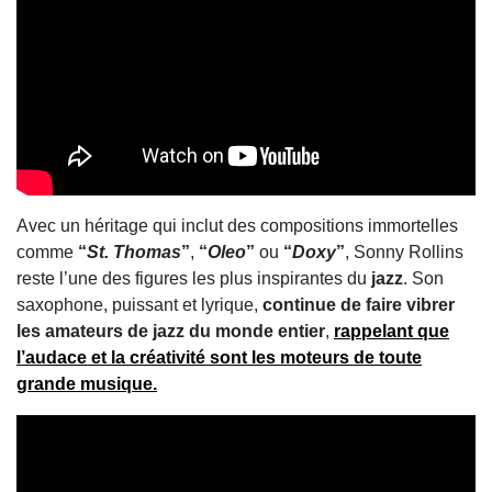
Avec un héritage qui inclut des compositions immortelles
comme
“
St. Thomas
”
,
“
Oleo
”
ou
“
Doxy
”
, Sonny Rollins
reste l’une des figures les plus inspirantes du
jazz
. Son
saxophone, puissant et lyrique,
continue de faire vibrer
les amateurs de jazz du monde entier
,
rappelant que
l’audace et la créativité sont les moteurs de toute
grande musique.