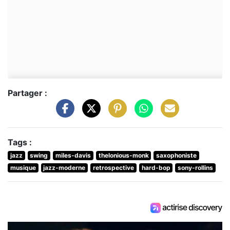
Partager :
Tags :
jazz
swing
miles-davis
thelonious-monk
saxophoniste
musique
jazz-moderne
retrospective
hard-bop
sony-rollins