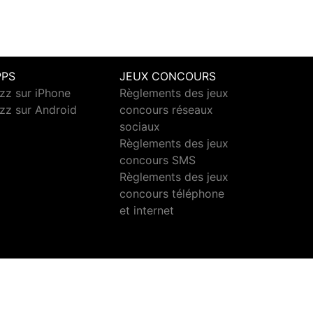
PPS
JEUX CONCOURS
zz sur iPhone
Règlements des jeux
zz sur Android
concours réseaux
sociaux
Règlements des jeux
concours SMS
Règlements des jeux
concours téléphone
et internet