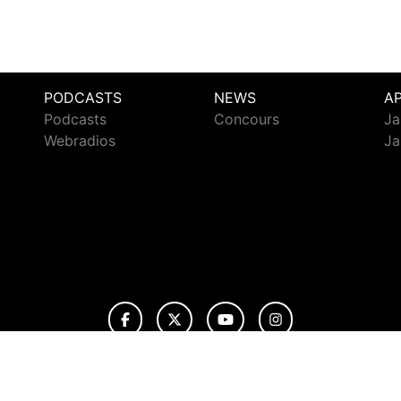
PODCASTS
NEWS
A
Podcasts
Concours
Ja
Webradios
Ja
c
© 2026 Jazz Radio Tous droits réservés.