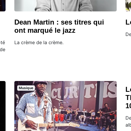
l
Dean Martin : ses titres qui
L
ont marqué le jazz
De
ôté
La crème de la crème.
 de
L
Musique
T
1
De
al