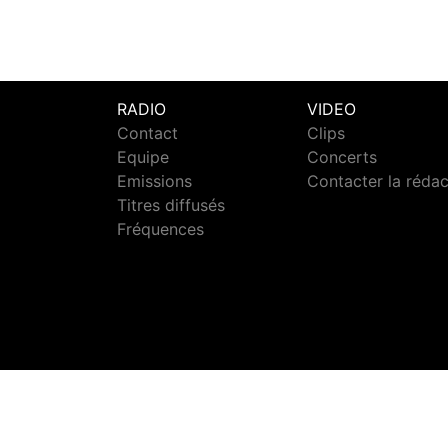
RADIO
VIDEO
Contact
Clips
Equipe
Concerts
Emissions
Contacter la réda
Titres diffusés
Fréquences