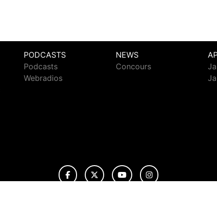
PODCASTS
NEWS
A
Podcasts
Concours
Ja
Webradios
Ja
c
© 2026 Jazz Radio Tous droits réservés.