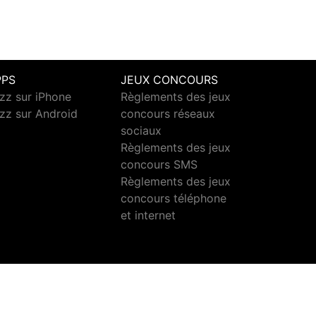
PPS
JEUX CONCOURS
zz sur iPhone
Règlements des jeux
zz sur Android
concours réseaux
sociaux
Règlements des jeux
concours SMS
Règlements des jeux
concours téléphone
et internet