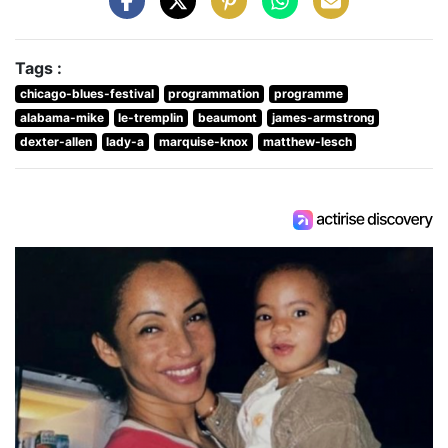
Tags :
chicago-blues-festival
programmation
programme
alabama-mike
le-tremplin
beaumont
james-armstrong
dexter-allen
lady-a
marquise-knox
matthew-lesch