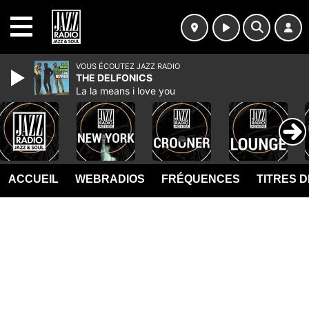
MENU
VOUS ÉCOUTEZ JAZZ RADIO
THE DELFONICS
La la means i love you
ACCUEIL
WEBRADIOS
FRÉQUENCES
TITRES 