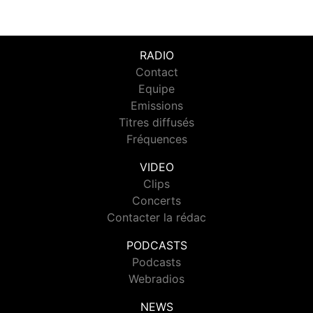
RADIO
Contact
Equipe
Emissions
Titres diffusés
Fréquences
VIDEO
Clips
Concerts
Contacter la rédac
PODCASTS
Podcasts
Webradios
NEWS