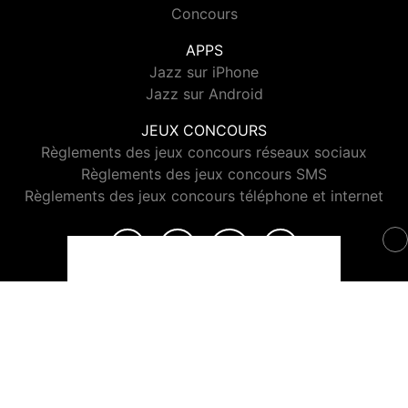
Concours
APPS
Jazz sur iPhone
Jazz sur Android
JEUX CONCOURS
Règlements des jeux concours réseaux sociaux
Règlements des jeux concours SMS
Règlements des jeux concours téléphone et internet
© 2026 Jazz Radio Tous droits réservés.
Signaler un contenu
-
Mentions légales
-
Politique de cookies
-
Contact