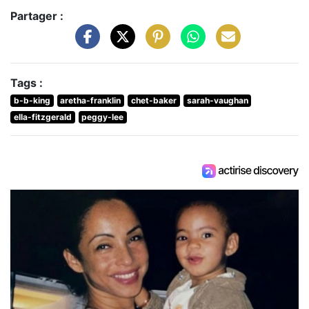
Partager :
Tags :
b-b-king
aretha-franklin
chet-baker
sarah-vaughan
ella-fitzgerald
peggy-lee