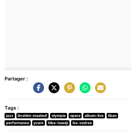
Partager :
Tags :
jazz
ibrahim-maalouf
olympia
opera
album-live
liban
performance
ycare
hiba-tawaji
les-cedres