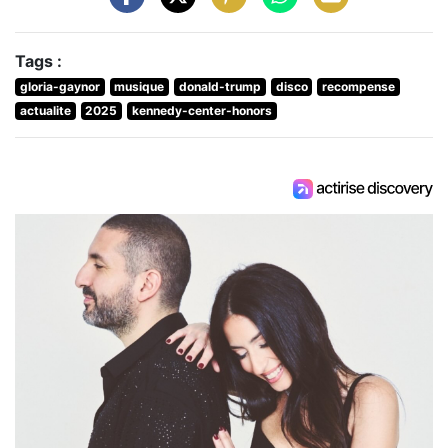
Tags :
gloria-gaynor
musique
donald-trump
disco
recompense
actualite
2025
kennedy-center-honors