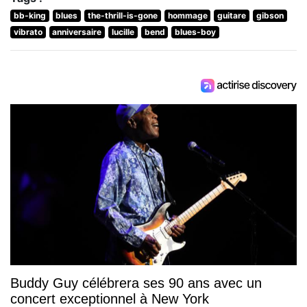
bb-king
blues
the-thrill-is-gone
hommage
guitare
gibson
vibrato
anniversaire
lucille
bend
blues-boy
Buddy Guy célébrera ses 90 ans avec un
concert exceptionnel à New York