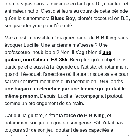
premiers pas dans la musique en tant que DJ, chanteur et
animateur radio. C'est d'ailleurs au cours de cette période
qu'on le surnommera
Blues Boy
, bientôt raccourci en B.B,
son pseudonyme pour l'éternité.
Mais il est impossible d'imaginer parler de
B.B King
sans
évoquer
Lucille
. Une ancienne maîtresse ? Une
professeure inoubliable ? Non, il s'agit bien d'
une
guitare, une Gibson ES-355
. Bien plus qu'un objet, elle
participe elle aussi à la légende de l'artiste, et notamment
quand il évoquait l'anecdote où il aurait risqué sa vie pour
sauver cet instrument lors d'un incendie en 1949, après
une bagarre déclenchée par une femme qui portait le
même prénom
. Depuis, Lucille l'accompagnait partout,
comme un prolongement de sa main.
Car oui, la guitare, c'était
la force de B.B King
, et
notamment son jeu unique en son genre. S'il n'était pas
toujours sûr de son jeu, doutant de ses capacités à