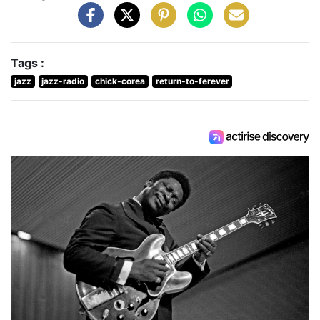
Tags :
jazz
jazz-radio
chick-corea
return-to-ferever