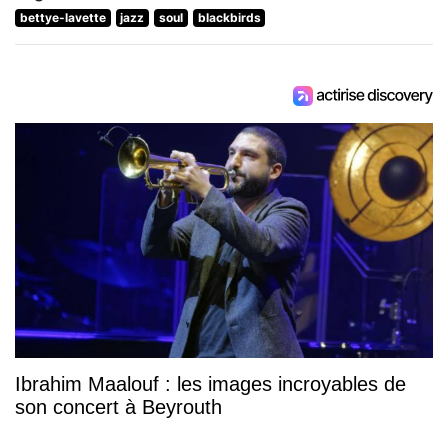
bettye-lavette
jazz
soul
blackbirds
Ibrahim Maalouf : les images incroyables de
son concert à Beyrouth