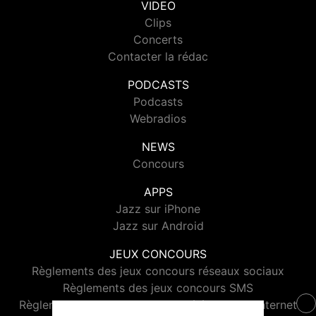
VIDEO
Clips
Concerts
Contacter la rédac
PODCASTS
Podcasts
Webradios
NEWS
Concours
APPS
Jazz sur iPhone
Jazz sur Android
JEUX CONCOURS
Règlements des jeux concours réseaux sociaux
Règlements des jeux concours SMS
Règlements des jeux concours téléphone et internet