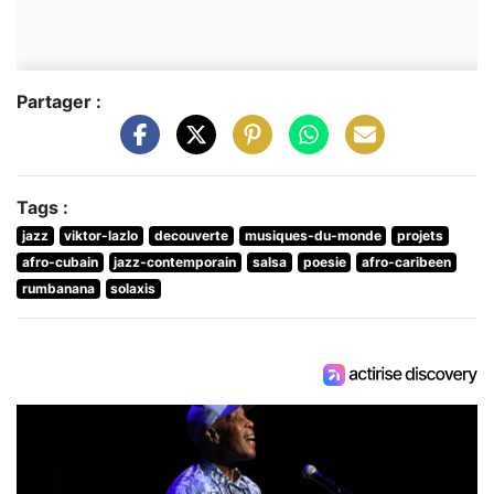
Partager :
Tags :
jazz
viktor-lazlo
decouverte
musiques-du-monde
projets
afro-cubain
jazz-contemporain
salsa
poesie
afro-caribeen
rumbanana
solaxis