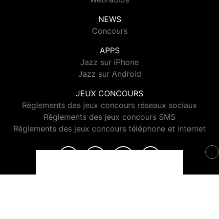
NEWS
Concours
APPS
Jazz sur iPhone
Jazz sur Android
JEUX CONCOURS
Règlements des jeux concours réseaux sociaux
Règlements des jeux concours SMS
Règlements des jeux concours téléphone et internet
© 2026 Jazz Radio Tous droits réservés.
Signaler un contenu
-
Mentions légales
-
Politique de cookies
-