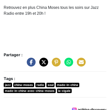
Retrouvez en plus China Moses tous les soirs sur Jazz
Radio entre 19h et 20h !
Partager :
Tags :
jazz
china-moses
radio
soul
made-in-china
made-in-china-avec-china-moses
la-cigale