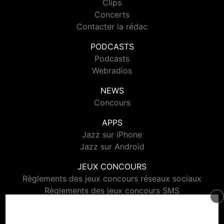
Clips
Concerts
Contacter la rédac
PODCASTS
Podcasts
Webradios
NEWS
Concours
APPS
Jazz sur iPhone
Jazz sur Android
JEUX CONCOURS
Règlements des jeux concours réseaux sociaux
Règlements des jeux concours SMS
Règlements des jeux concours téléphone et internet