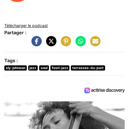
Télécharger le podcast
Partager :
Tags :
sly-johnson
jazz
soul
festi-jazz
terrasses-du-port