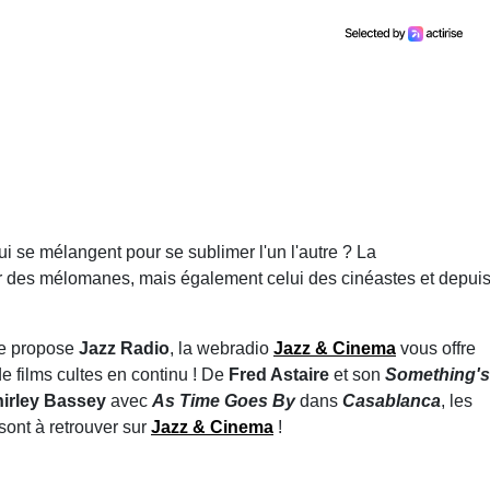
qui se mélangent pour se sublimer
l'un l'autre ? La
r des mélomanes, mais également celui des cinéastes et depui
ue propose
Jazz Radio
, la webradio
Jazz & Cinema
vous offre
e films cultes en continu ! De
Fred Astaire
et son
Something's
irley Bassey
avec
As Time Goes By
dans
Casablanca
, les
sont à retrouver sur
Jazz & Cinema
!