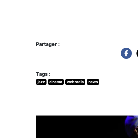
Partager :
Tags :
jazz
cinema
webradio
news