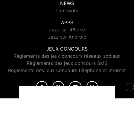
NEWS
Concours
APPS
Jazz sur iPhone
Jazz sur Android
JEUX CONCOURS
Règlements des jeux concours réseaux sociaux
Règlements des jeux concours SMS
Règlements des jeux concours téléphone et internet
© 2026 Jazz Radio Tous droits réservés.
Signaler un contenu
-
Mentions légales
-
Politique de cookies
-
Contact