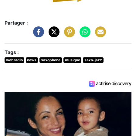
Partager :
Tags :
webradio
news
saxophone
musique
saxo-jazz