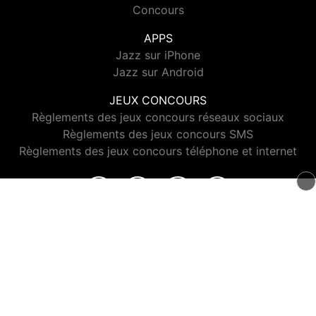
Concours
APPS
Jazz sur iPhone
Jazz sur Android
JEUX CONCOURS
Règlements des jeux concours réseaux sociaux
Règlements des jeux concours SMS
Règlements des jeux concours téléphone et internet
© 2026 Jazz Radio Tous droits réservés.
Signaler un contenu
-
Mentions légales
-
Politique de cookies
-
Contact