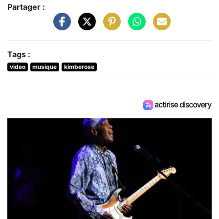
Partager :
Tags :
video
musique
kimberose