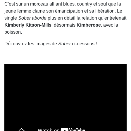
C'est sur un morceau alliant blues, country et soul que la
jeune femme clame son émancipation et sa libération. Le
single
Sober aborde
plus en détail la relation qu'entretenait
Kimberly Kitson-Mills
, désormais
Kimberose
, avec la
boisson.
Découvrez les images de
Sober
ci-dessous !