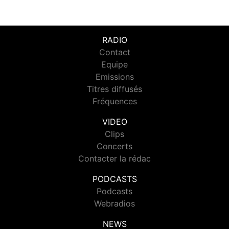
RADIO
Contact
Equipe
Emissions
Titres diffusés
Fréquences
VIDEO
Clips
Concerts
Contacter la rédac
PODCASTS
Podcasts
Webradios
NEWS