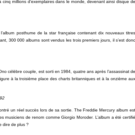
à cinq millions d’exemplaires dans le monde, devenant ainsi disque d
l’album posthume de la star française contenant dix nouveaux titre
nt, 300 000 albums sont vendus les trois premiers jours, il s’est don
no célèbre couple, est sorti en 1984, quatre ans après l’assassinat d
igure à la troisième place des charts britanniques et à la onzième au
992
tré un réel succès lors de sa sortie. The Freddie Mercury album es
s musiciens de renom comme Giorgio Moroder. L’album a été certifi
e dire de plus ?