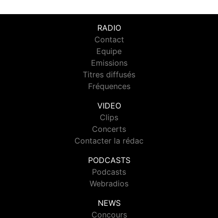
RADIO
Contact
Equipe
Emissions
Titres diffusés
Fréquences
VIDEO
Clips
Concerts
Contacter la rédac
PODCASTS
Podcasts
Webradios
NEWS
Concours