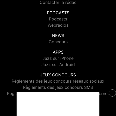
Contacter la rédac
PODCASTS
Podcasts
Webradios
NEWS
Concours
APPS
Jazz sur iPhone
Jazz sur Android
JEUX CONCOURS
Règlements des jeux concours réseaux sociaux
Règlements des jeux concours SMS
Règlements des jeux concours téléphone et internet