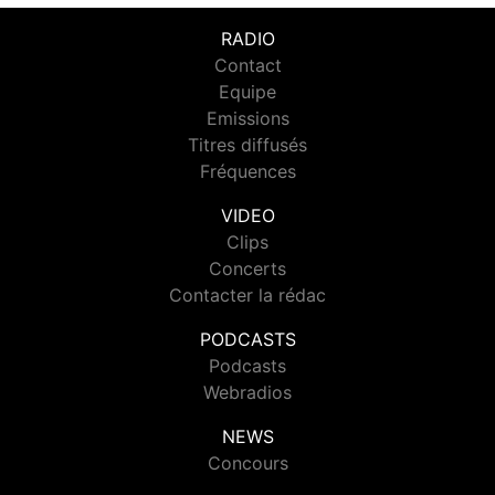
RADIO
Contact
Equipe
Emissions
Titres diffusés
Fréquences
VIDEO
Clips
Concerts
Contacter la rédac
PODCASTS
Podcasts
Webradios
NEWS
Concours