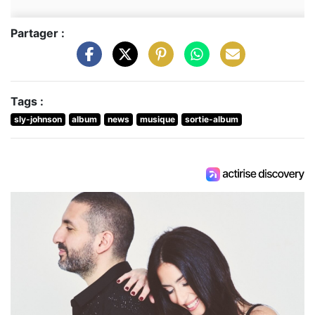
Partager :
Tags :
sly-johnson
album
news
musique
sortie-album